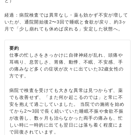
ど）
経過：病院検査では異常なし・薬も効かず不安が増して
いたが、通院開始後2〜3回で睡眠と食欲が戻り、約3ヶ
月で「少し崩れても休めば戻れる」安定した状態へ。
要約
仕事の忙しさをきっかけに自律神経が乱れ、頭痛や
耳鳴り、息苦しさ、胃痛、動悸、不眠、不安感、手
の痛みなど多くの症状が次々に出ていた32歳女性の
方です。
病院で検査を受けても大きな異常は見つからず、薬
でも改善せず、「また何か起こるのでは」と常に不
安を抱えて過ごしていました。 当院での施術を始め
てから2〜3回で長く続いていた睡眠不振や食欲不振
が改善し、数ヶ月も治らなかった両手の痛みも、忙
しい時に一時的に出ても翌日には落ち着く程度にま
で回復されています。