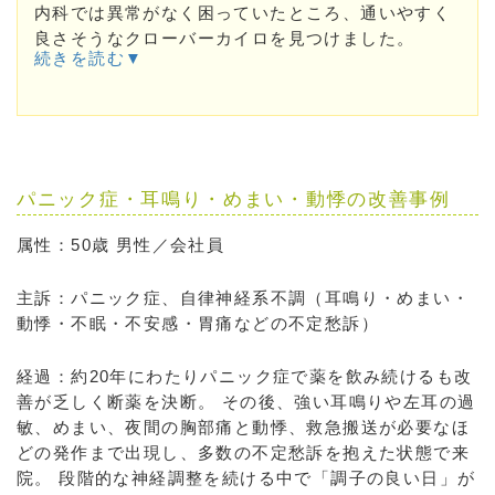
内科では異常がなく困っていたところ、通いやすく
良さそうなクローバーカイロを見つけました。
続きを読む▼
パニック症・耳鳴り・めまい・動悸の改善事例
属性：50歳 男性／会社員
主訴：パニック症、自律神経系不調（耳鳴り・めまい・
動悸・不眠・不安感・胃痛などの不定愁訴）
経過：約20年にわたりパニック症で薬を飲み続けるも改
善が乏しく断薬を決断。 その後、強い耳鳴りや左耳の過
敏、めまい、夜間の胸部痛と動悸、救急搬送が必要なほ
どの発作まで出現し、多数の不定愁訴を抱えた状態で来
院。 段階的な神経調整を続ける中で「調子の良い日」が