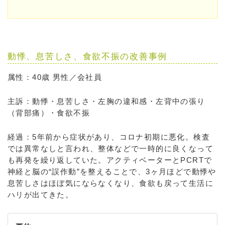
動悸、息苦しさ、食欲不振の改善事例
属性：40歳 男性／会社員
主訴：動悸・息苦しさ・左胸の違和感・左背中の張り
（背部痛）・食欲不振
経過：5年前から症状があり、コロナ初期に悪化。検査
では異常なしと言われ、整体などで一時的に良くなって
も再発を繰り返していた。アクティベーターとPCRTで
神経と脳の“誤作動”を整えることで、3ヶ月ほどで動悸や
息苦しさはほぼ気にならなくなり、食欲も戻って生活に
ハリが出てきた。