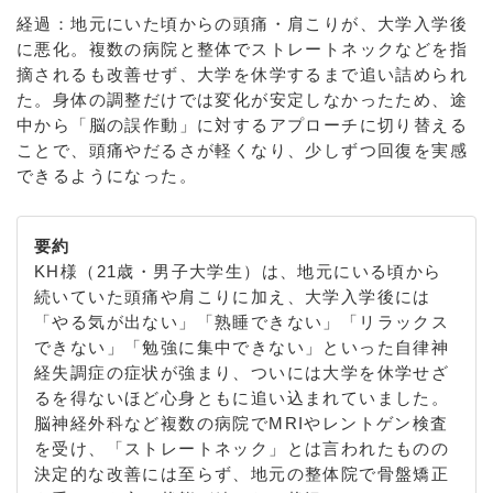
経過：地元にいた頃からの頭痛・肩こりが、大学入学後
に悪化。複数の病院と整体でストレートネックなどを指
摘されるも改善せず、大学を休学するまで追い詰められ
た。身体の調整だけでは変化が安定しなかったため、途
中から「脳の誤作動」に対するアプローチに切り替える
ことで、頭痛やだるさが軽くなり、少しずつ回復を実感
できるようになった。
要約
KH様（21歳・男子大学生）は、地元にいる頃から
続いていた頭痛や肩こりに加え、大学入学後には
「やる気が出ない」「熟睡できない」「リラックス
できない」「勉強に集中できない」といった自律神
経失調症の症状が強まり、ついには大学を休学せざ
るを得ないほど心身ともに追い込まれていました。
脳神経外科など複数の病院でMRIやレントゲン検査
を受け、「ストレートネック」とは言われたものの
決定的な改善には至らず、地元の整体院で骨盤矯正