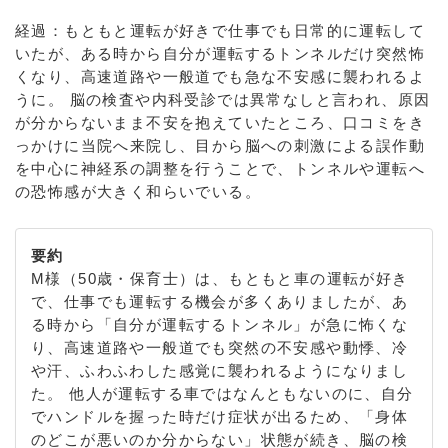
経過：もともと運転が好きで仕事でも日常的に運転して
いたが、ある時から自分が運転するトンネルだけ突然怖
くなり、高速道路や一般道でも急な不安感に襲われるよ
うに。 脳の検査や内科受診では異常なしと言われ、原因
が分からないまま不安を抱えていたところ、口コミをき
っかけに当院へ来院し、目から脳への刺激による誤作動
を中心に神経系の調整を行うことで、トンネルや運転へ
の恐怖感が大きく和らいでいる。
要約
M様（50歳・保育士）は、もともと車の運転が好き
で、仕事でも運転する機会が多くありましたが、あ
る時から「自分が運転するトンネル」が急に怖くな
り、高速道路や一般道でも突然の不安感や動悸、冷
や汗、ふわふわした感覚に襲われるようになりまし
た。 他人が運転する車ではなんともないのに、自分
でハンドルを握った時だけ症状が出るため、「身体
のどこが悪いのか分からない」状態が続き、脳の検