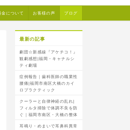
料金について
お客様の声
ブログ
最新の記事
劇団☆新感線『アケチコ！』
観劇感想|福岡・キャナルシ
ティ劇場
症例報告｜歯科医師の職業性
腰痛|福岡市南区大橋のカイ
ロプラクティック
クーラーと自律神経の乱れ|
フィルタ掃除で体調不良を防
ぐ｜福岡市南区・大橋の整体
耳鳴り・めまいで耳鼻科異常