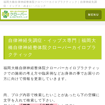
福岡大橋自律神経整体院クローバーカイロプラクティック｜自律神経失調
症・イップス・めまい・パニック
Toggle
MENU
navigation
自律神経失調症・イップス専門｜福岡大
橋自律神経整体院クローバーカイロプラ
クティック
福岡大橋自律神経整体院クローバーカイロプラクティッ
クでの施術の考え方や臨床例などお身体の事でお困りの
方に向けて情報を更新していきます。
尚、ブログ内容で検索したいことがあったら下の空欄に
文字を入れて検索して下さい。