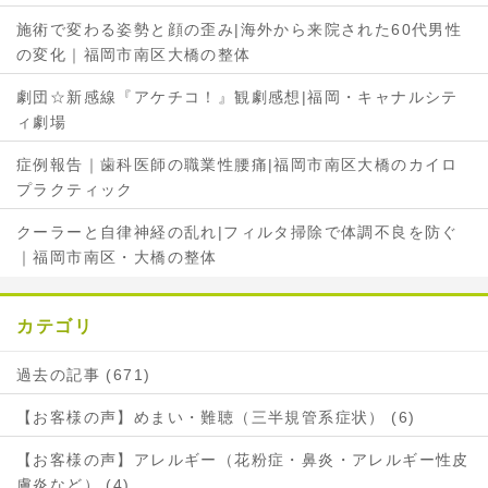
施術で変わる姿勢と顔の歪み|海外から来院された60代男性
の変化｜福岡市南区大橋の整体
劇団☆新感線『アケチコ！』観劇感想|福岡・キャナルシテ
ィ劇場
症例報告｜歯科医師の職業性腰痛|福岡市南区大橋のカイロ
プラクティック
クーラーと自律神経の乱れ|フィルタ掃除で体調不良を防ぐ
｜福岡市南区・大橋の整体
カテゴリ
過去の記事 (671)
【お客様の声】めまい・難聴（三半規管系症状） (6)
【お客様の声】アレルギー（花粉症・鼻炎・アレルギー性皮
膚炎など） (4)