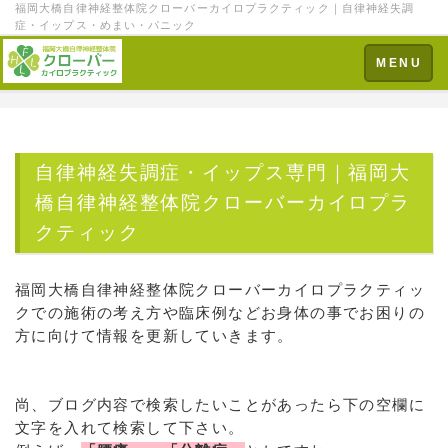
福岡大橋自律神経整体院クローバーカイロプラクティック｜自律神経失調
症・イップス・めまい・パニック
Toggle
MENU
navigation
自律神経失調症・イップス専門｜福岡大
橋自律神経整体院クローバーカイロプラ
クティック
福岡大橋自律神経整体院クローバーカイロプラクティッ
クでの施術の考え方や臨床例などお身体の事でお困りの
方に向けて情報を更新していきます。
尚、ブログ内容で検索したいことがあったら下の空欄に
文字を入れて検索して下さい。