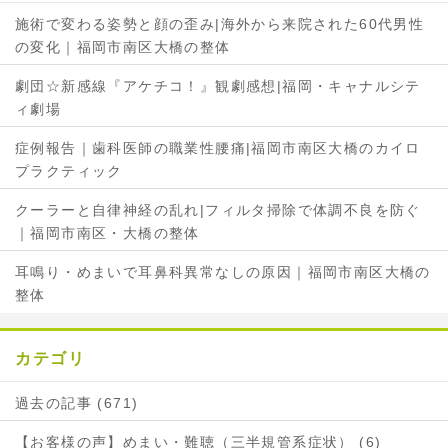
施術で変わる姿勢と顔の歪み|海外から来院された60代男性
の変化｜福岡市南区大橋の整体
劇団☆新感線『アケチコ！』観劇感想|福岡・キャナルシテ
ィ劇場
症例報告｜歯科医師の職業性腰痛|福岡市南区大橋のカイロ
プラクティック
クーラーと自律神経の乱れ|フィルタ掃除で体調不良を防ぐ
｜福岡市南区・大橋の整体
耳鳴り・めまいで耳鼻科異常なしの原因｜福岡市南区大橋の
整体
カテゴリ
過去の記事 (671)
【お客様の声】めまい・難聴（三半規管系症状） (6)