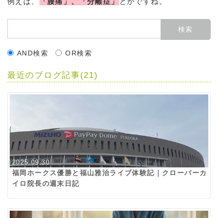
例えば、
「腰痛」、「分離症」
とかですね。
AND検索
OR検索
最近のブログ記事(21)
2025.09.30
福岡ホークス優勝と福山雅治ライブ体験記｜クローバーカ
イロ院長の週末日記