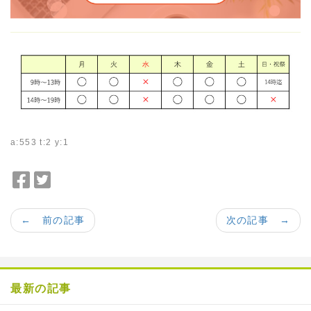
a:553 t:2 y:1
F
T
a
w
c
i
← 前の記事
次の記事 →
e
t
b
t
o
e
o
r
最新の記事
k
で
で
シ