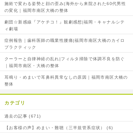
施術で変わる姿勢と顔の歪み|海外から来院された60代男性
シ
ェ
の変化｜福岡市南区大橋の整体
ェ
ア
ア
劇団☆新感線『アケチコ！』観劇感想|福岡・キャナルシテ
ィ劇場
症例報告｜歯科医師の職業性腰痛|福岡市南区大橋のカイロ
プラクティック
クーラーと自律神経の乱れ|フィルタ掃除で体調不良を防ぐ
｜福岡市南区・大橋の整体
耳鳴り・めまいで耳鼻科異常なしの原因｜福岡市南区大橋の
整体
カテゴリ
過去の記事 (671)
【お客様の声】めまい・難聴（三半規管系症状） (6)