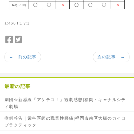
a:460 t:1 y:1
F
T
a
w
c
i
← 前の記事
次の記事 →
e
t
b
t
o
e
o
r
最新の記事
k
で
で
シ
劇団☆新感線『アケチコ！』観劇感想|福岡・キャナルシテ
シ
ェ
ィ劇場
ェ
ア
ア
症例報告｜歯科医師の職業性腰痛|福岡市南区大橋のカイロ
プラクティック