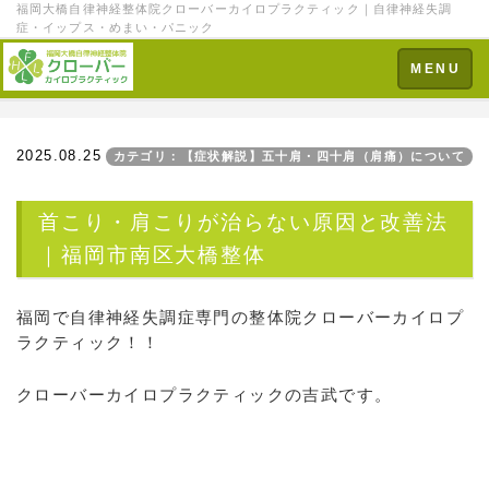
福岡大橋自律神経整体院クローバーカイロプラクティック｜自律神経失調
症・イップス・めまい・パニック
Toggle
MENU
navigation
2025.08.25
カテゴリ：【症状解説】五十肩・四十肩（肩痛）について
首こり・肩こりが治らない原因と改善法
｜福岡市南区大橋整体
福岡で自律神経失調症専門の整体院クローバーカイロプ
ラクティック！！
クローバーカイロプラクティックの吉武です。