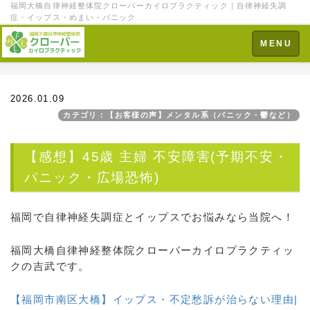
福岡大橋自律神経整体院クローバーカイロプラクティック｜自律神経失調
症・イップス・めまい・パニック
Toggle
MENU
navigation
2026.01.09
カテゴリ：【お客様の声】メンタル系（パニック・鬱など）
【感想】45歳 主婦 不安障害(予期不安・
パニック・広場恐怖)
福岡で自律神経失調症とイップスでお悩みなら当院へ！
福岡大橋自律神経整体院クローバーカイロプラクティッ
クの吉武です。
【福岡市南区大橋】イップス・不定愁訴が治らない理由|