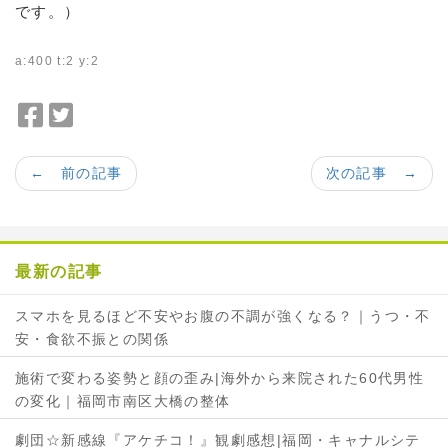
です。）
a:400 t:2 y:2
F
T
a
w
c
i
← 前の記事
次の記事 →
e
t
b
t
o
e
o
r
最新の記事
k
で
で
シ
スマホを見るほど不安やお腹の不調が強くなる？｜うつ・不
シ
ェ
安・食欲不振との関係
ェ
ア
ア
施術で変わる姿勢と顔の歪み|海外から来院された60代男性
の変化｜福岡市南区大橋の整体
劇団☆新感線『アケチコ！』観劇感想|福岡・キャナルシテ