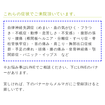
これらの症状でご来院頂いています。
自律神経失調症（めまい・血の気がひく・フラつ
き・不眠症・動悸・息苦しさ・不安感）・腹部の張
り・腰痛（椎間板ヘルニア・分離症・すべり症・脊
柱管狭窄症）・首の痛み・肩こり・胸郭出口症候
群・手足の痺れ・頭痛・膝の痛み・坐骨神経痛・顎
関節症・パニック・イップス など
※お悩み事はLINEでご相談ください。下にLINEのバナ
ーがあります。
宜しければ、下のバナーからメルマガにご登録頂けると
嬉しいです。