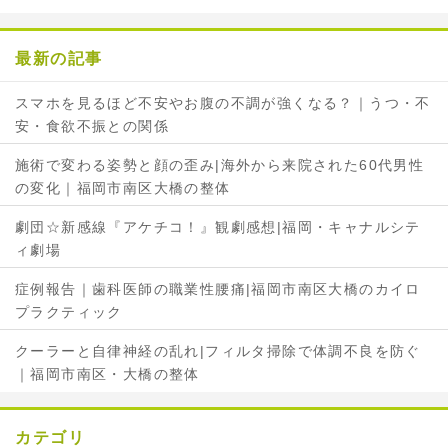
o
e
o
r
最新の記事
k
で
で
シ
スマホを見るほど不安やお腹の不調が強くなる？｜うつ・不
シ
ェ
安・食欲不振との関係
ェ
ア
ア
施術で変わる姿勢と顔の歪み|海外から来院された60代男性
の変化｜福岡市南区大橋の整体
劇団☆新感線『アケチコ！』観劇感想|福岡・キャナルシテ
ィ劇場
症例報告｜歯科医師の職業性腰痛|福岡市南区大橋のカイロ
プラクティック
クーラーと自律神経の乱れ|フィルタ掃除で体調不良を防ぐ
｜福岡市南区・大橋の整体
カテゴリ