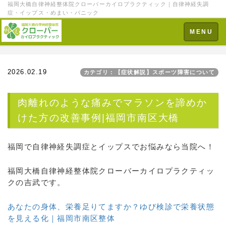
福岡大橋自律神経整体院クローバーカイロプラクティック｜自律神経失調
症・イップス・めまい・パニック
Toggle
MENU
navigation
2026.02.19
カテゴリ：【症状解説】スポーツ障害について
肉離れのような痛みでマラソンを諦めか
けた方の改善事例|福岡市南区大橋
福岡で自律神経失調症とイップスでお悩みなら当院へ！
福岡大橋自律神経整体院クローバーカイロプラクティッ
クの吉武です。
あなたの身体、栄養足りてますか？ゆび検診で栄養状態
を見える化｜福岡市南区整体