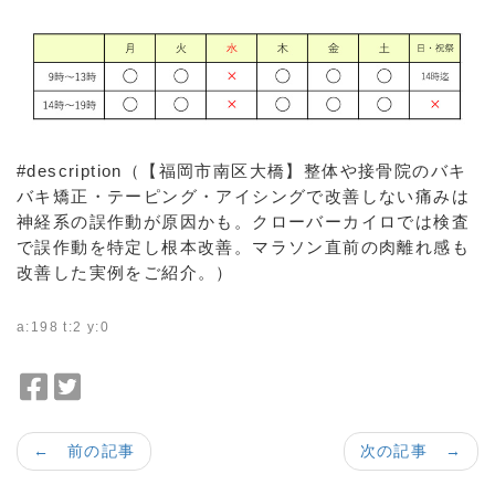
#description（【福岡市南区大橋】整体や接骨院のバキ
バキ矯正・テーピング・アイシングで改善しない痛みは
神経系の誤作動が原因かも。クローバーカイロでは検査
で誤作動を特定し根本改善。マラソン直前の肉離れ感も
改善した実例をご紹介。）
a:198 t:2 y:0
F
T
a
w
c
i
← 前の記事
次の記事 →
e
t
b
t