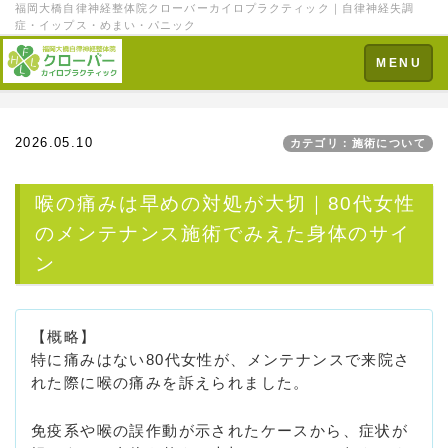
福岡大橋自律神経整体院クローバーカイロプラクティック｜自律神経失調
症・イップス・めまい・パニック
Toggle
MENU
navigation
2026.05.10
カテゴリ：施術について
喉の痛みは早めの対処が大切｜80代女性
のメンテナンス施術でみえた身体のサイ
ン
【概略】
特に痛みはない80代女性が、メンテナンスで来院さ
れた際に喉の痛みを訴えられました。
免疫系や喉の誤作動が示されたケースから、症状が