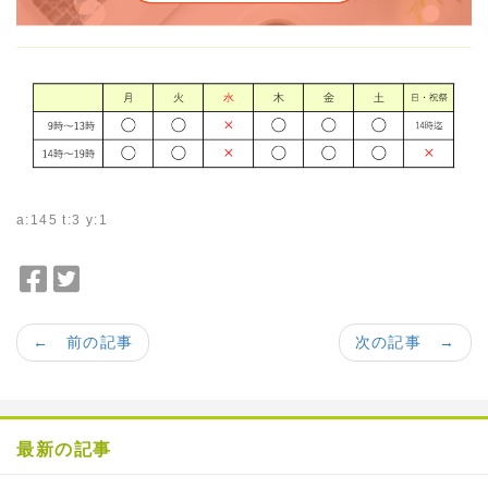
a:145 t:3 y:1
F
T
a
w
c
i
← 前の記事
次の記事 →
e
t
b
t
o
e
o
r
最新の記事
k
で
で
シ