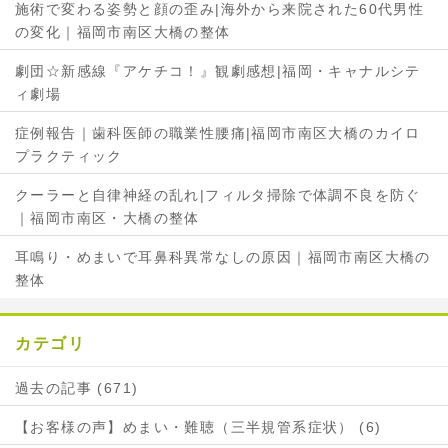
施術で変わる姿勢と顔の歪み|海外から来院された60代男性
シ
ェ
の変化｜福岡市南区大橋の整体
ェ
ア
ア
劇団☆新感線『アケチコ！』観劇感想|福岡・キャナルシテ
ィ劇場
症例報告｜歯科医師の職業性腰痛|福岡市南区大橋のカイロ
プラクティック
クーラーと自律神経の乱れ|フィルタ掃除で体調不良を防ぐ
｜福岡市南区・大橋の整体
耳鳴り・めまいで耳鼻科異常なしの原因｜福岡市南区大橋の
整体
カテゴリ
過去の記事 (671)
【お客様の声】めまい・難聴（三半規管系症状） (6)