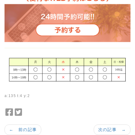
a:135 t:4 y:2
F
T
a
w
c
i
← 前の記事
次の記事 →
e
t