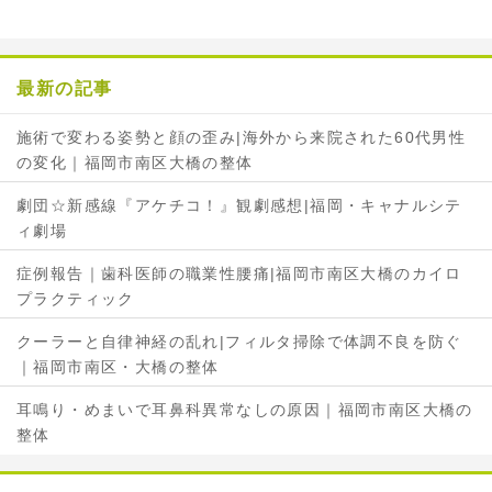
b
t
o
e
o
r
最新の記事
k
で
で
シ
施術で変わる姿勢と顔の歪み|海外から来院された60代男性
シ
ェ
の変化｜福岡市南区大橋の整体
ェ
ア
ア
劇団☆新感線『アケチコ！』観劇感想|福岡・キャナルシテ
ィ劇場
症例報告｜歯科医師の職業性腰痛|福岡市南区大橋のカイロ
プラクティック
クーラーと自律神経の乱れ|フィルタ掃除で体調不良を防ぐ
｜福岡市南区・大橋の整体
耳鳴り・めまいで耳鼻科異常なしの原因｜福岡市南区大橋の
整体