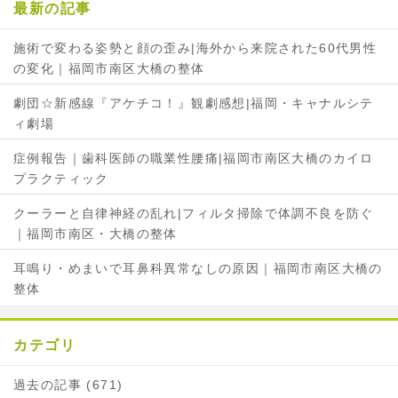
最新の記事
施術で変わる姿勢と顔の歪み|海外から来院された60代男性
の変化｜福岡市南区大橋の整体
劇団☆新感線『アケチコ！』観劇感想|福岡・キャナルシテ
ィ劇場
症例報告｜歯科医師の職業性腰痛|福岡市南区大橋のカイロ
プラクティック
クーラーと自律神経の乱れ|フィルタ掃除で体調不良を防ぐ
｜福岡市南区・大橋の整体
耳鳴り・めまいで耳鼻科異常なしの原因｜福岡市南区大橋の
整体
カテゴリ
過去の記事 (671)