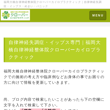
福岡大橋自律神経整体院クローバーカイロプラクティック｜自律神経失調
症・イップス・めまい・パニック
Toggle
MENU
navigation
自律神経失調症・イップス専門｜福岡大
橋自律神経整体院クローバーカイロプラ
クティック
福岡大橋自律神経整体院クローバーカイロプラクティッ
クでの施術の考え方や臨床例などお身体の事でお困りの
方に向けて情報を更新していきます。
尚、ブログ内容で検索したいことがあったら下の空欄に
文字を入れて検索して下さい。