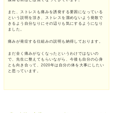
また、ストレスも痛みを誘発する要因になっている
という説明を頂き、ストレスを溜めないよう発散で
きるよう自分なりにその辺りも気にするようになり
ました。
痛みが発症する仕組みの説明も納得しております。
まだ全く痛みがなくなったというわけではないの
で、先生に整えてもらいながら、今後も自分の心身
とも向き合って、2020年は自分の体を大事にしたい
と思っています。