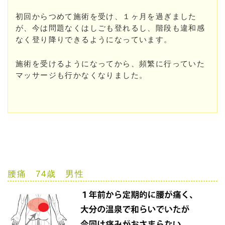
初回からつめて施術を受け、１ヶ月を過ぎました
が、今は問題なくはしごも登れるし、階段も違和感
なく登り降りできるようになっています。
施術を受けるようになってから、頻繁に行っていた
マッサージも行かなくなりました。
腰痛 74歳 男性