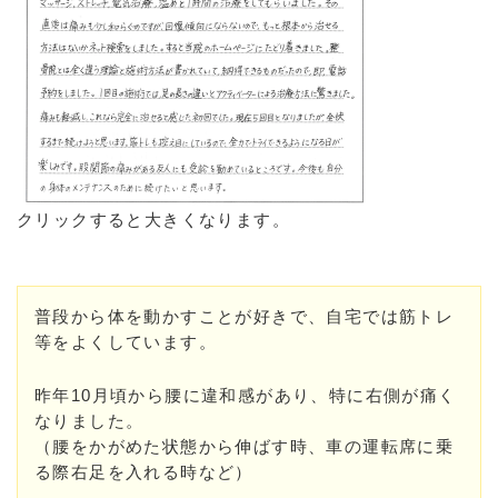
クリックすると大きくなります。
普段から体を動かすことが好きで、自宅では筋トレ
等をよくしています。
昨年10月頃から腰に違和感があり、特に右側が痛く
なりました。
（腰をかがめた状態から伸ばす時、車の運転席に乗
る際右足を入れる時など）