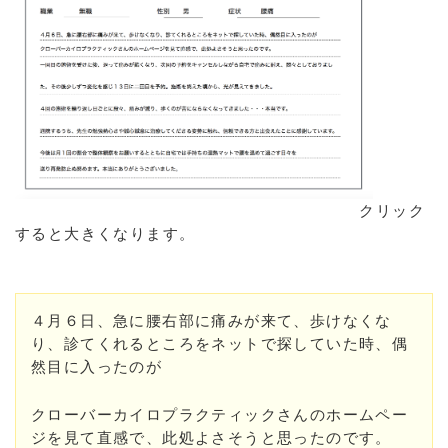
クリック
すると大きくなります。
４月６日、急に腰右部に痛みが来て、歩けなくな
り、診てくれるところをネットで探していた時、偶
然目に入ったのが
クローバーカイロプラクティックさんのホームペー
ジを見て直感で、此処よさそうと思ったのです。