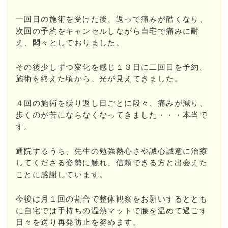
一回目の施術を受けた後、返って痛みが酷くなり、
次回の予約をキャンセルしながら自宅で痛みに耐
え、悶々としておりました。
その後少しずつ変化を感じ１３日に二回目を予約。
施術を終えた頃から、光が見えてきました。
４回の施術を繰り返し日ごとに段々、痛みが減り、
歩くのが苦にならなくなってきました・・・本当で
す。
通院するうち、先生の勉強熱心さや誠心誠意に治療
してくださる姿勢に触れ、信頼できる方と出会えた
ことに感謝しています。
今後は月１回の割合で整体観察をお願いするととも
に自宅では手持ちの温熱マットで腰を温めて過ごす
日々を送り再発防止を努めます。