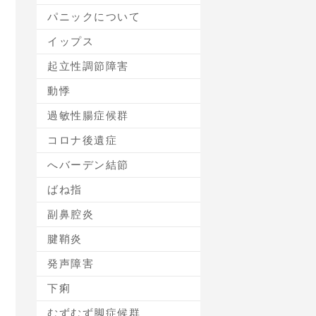
パニックについて
イップス
起立性調節障害
動悸
過敏性腸症候群
コロナ後遺症
へバーデン結節
ばね指
副鼻腔炎
腱鞘炎
発声障害
下痢
むずむず脚症候群