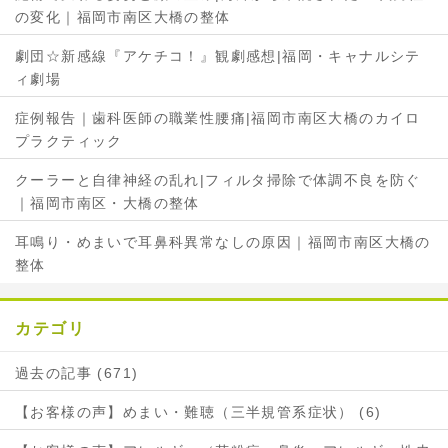
の変化｜福岡市南区大橋の整体
劇団☆新感線『アケチコ！』観劇感想|福岡・キャナルシテ
ィ劇場
症例報告｜歯科医師の職業性腰痛|福岡市南区大橋のカイロ
プラクティック
クーラーと自律神経の乱れ|フィルタ掃除で体調不良を防ぐ
｜福岡市南区・大橋の整体
耳鳴り・めまいで耳鼻科異常なしの原因｜福岡市南区大橋の
整体
カテゴリ
過去の記事 (671)
【お客様の声】めまい・難聴（三半規管系症状） (6)