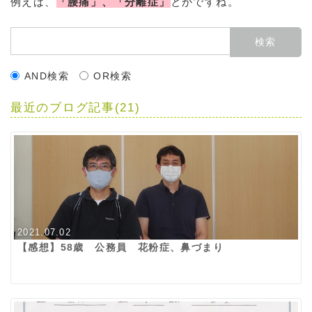
例えば、
「腰痛」、「分離症」
とかですね。
AND検索
OR検索
最近のブログ記事(21)
2021.07.02
【感想】58歳 公務員 花粉症、鼻づまり