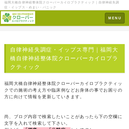
福岡大橋自律神経整体院クローバーカイロプラクティック｜自律神経失調
症・イップス・めまい・パニック
Toggle
MENU
navigation
自律神経失調症・イップス専門｜福岡大
橋自律神経整体院クローバーカイロプラ
クティック
福岡大橋自律神経整体院クローバーカイロプラクティッ
クでの施術の考え方や臨床例などお身体の事でお困りの
方に向けて情報を更新していきます。
尚、ブログ内容で検索したいことがあったら下の空欄に
文字を入れて検索して下さい。