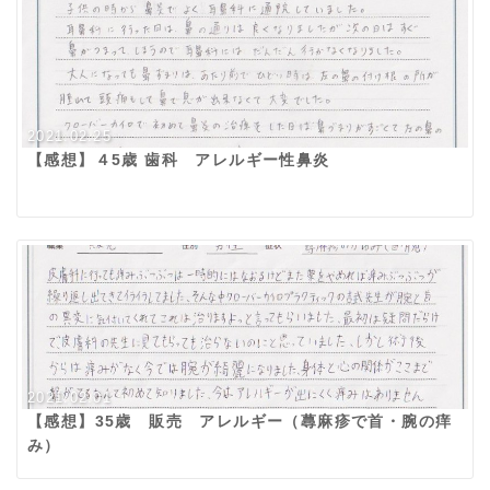
2021.02.25
【感想】４5歳 歯科 アレルギー性鼻炎
2021.02.01
【感想】35歳 販売 アレルギー（蕁麻疹で首・腕の痒
み）