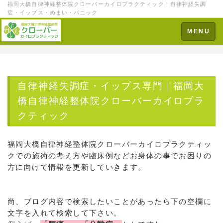
福岡大橋自律神経整体院クローバーカイロプラクティック｜自律神経失調
症・イップス・めまい・パニック
Toggle
MENU
navigation
自律神経失調症・イップス専門｜福岡大
橋自律神経整体院クローバーカイロプラ
クティック
福岡大橋自律神経整体院クローバーカイロプラクティッ
クでの施術の考え方や臨床例などお身体の事でお困りの
方に向けて情報を更新していきます。
尚、ブログ内容で検索したいことがあったら下の空欄に
文字を入れて検索して下さい。