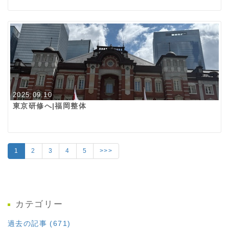
2025.09.10
東京研修へ|福岡整体
1
2
3
4
5
>>>
カテゴリー
過去の記事 (671)