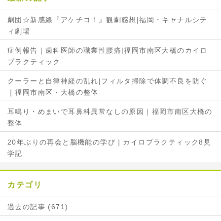
劇団☆新感線『アケチコ！』観劇感想|福岡・キャナルシテ
ィ劇場
症例報告｜歯科医師の職業性腰痛|福岡市南区大橋のカイロ
プラクティック
クーラーと自律神経の乱れ|フィルタ掃除で体調不良を防ぐ
｜福岡市南区・大橋の整体
耳鳴り・めまいで耳鼻科異常なしの原因｜福岡市南区大橋の
整体
20年ぶりの再会と脳機能の学び｜カイロプラクティック8見
学記
カテゴリ
過去の記事 (671)