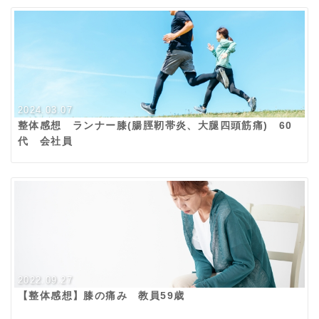
2024.03.07
整体感想 ランナー膝(腸脛靭帯炎、大腿四頭筋痛) 60
代 会社員
2022.09.27
【整体感想】膝の痛み 教員59歳