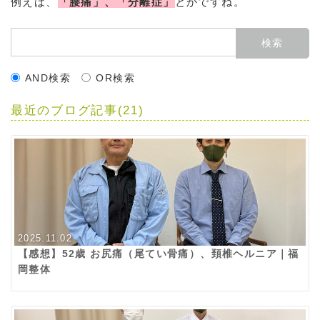
例えば、
「腰痛」、「分離症」
とかですね。
AND検索
OR検索
最近のブログ記事(21)
2025.11.02
【感想】52歳 お尻痛（尾てい骨痛）、頚椎ヘルニア｜福
岡整体