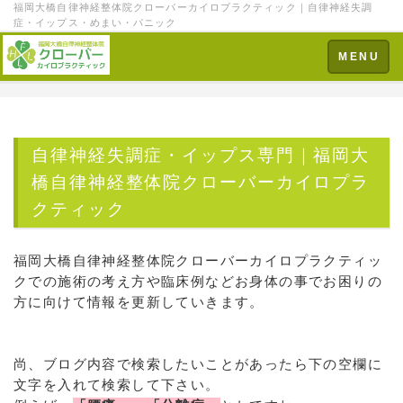
福岡大橋自律神経整体院クローバーカイロプラクティック｜自律神経失調
症・イップス・めまい・パニック
Toggle
MENU
navigation
自律神経失調症・イップス専門｜福岡大
橋自律神経整体院クローバーカイロプラ
クティック
福岡大橋自律神経整体院クローバーカイロプラクティッ
クでの施術の考え方や臨床例などお身体の事でお困りの
方に向けて情報を更新していきます。
尚、ブログ内容で検索したいことがあったら下の空欄に
文字を入れて検索して下さい。