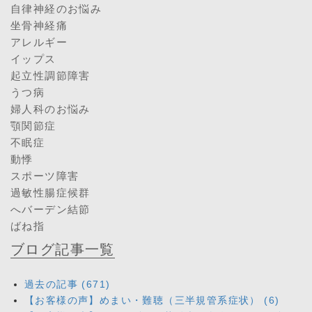
自律神経のお悩み
坐骨神経痛
アレルギー
イップス
起立性調節障害
うつ病
婦人科のお悩み
顎関節症
不眠症
動悸
スポーツ障害
過敏性腸症候群
へバーデン結節
ばね指
ブログ記事一覧
過去の記事 (671)
【お客様の声】めまい・難聴（三半規管系症状） (6)