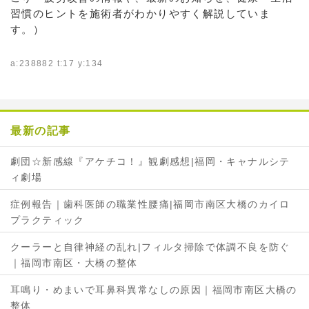
習慣のヒントを施術者がわかりやすく解説していま
す。）
a:238882 t:17 y:134
最新の記事
劇団☆新感線『アケチコ！』観劇感想|福岡・キャナルシテ
ィ劇場
症例報告｜歯科医師の職業性腰痛|福岡市南区大橋のカイロ
プラクティック
クーラーと自律神経の乱れ|フィルタ掃除で体調不良を防ぐ
｜福岡市南区・大橋の整体
耳鳴り・めまいで耳鼻科異常なしの原因｜福岡市南区大橋の
整体