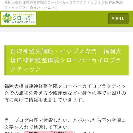
福岡大橋自律神経整体院クローバーカイロプラクティック｜自律神経失調
症・イップス・めまい・パニック
Toggle
MENU
navigation
自律神経失調症・イップス専門｜福岡大
橋自律神経整体院クローバーカイロプラ
クティック
福岡大橋自律神経整体院クローバーカイロプラクティッ
クでの施術の考え方や臨床例などお身体の事でお困りの
方に向けて情報を更新していきます。
尚、ブログ内容で検索したいことがあったら下の空欄に
文字を入れて検索して下さい。