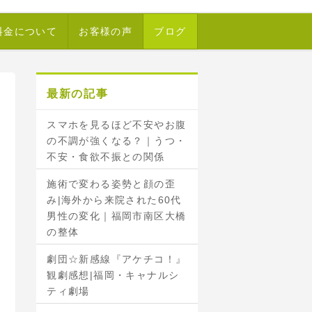
料金について
お客様の声
ブログ
最新の記事
スマホを見るほど不安やお腹
の不調が強くなる？｜うつ・
不安・食欲不振との関係
施術で変わる姿勢と顔の歪
み|海外から来院された60代
男性の変化｜福岡市南区大橋
の整体
劇団☆新感線『アケチコ！』
観劇感想|福岡・キャナルシ
ティ劇場