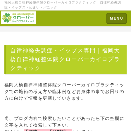
福岡大橋自律神経整体院クローバーカイロプラクティック｜自律神経失調
症・イップス・めまい・パニック
Toggle
MENU
navigation
自律神経失調症・イップス専門｜福岡大
橋自律神経整体院クローバーカイロプラ
クティック
福岡大橋自律神経整体院クローバーカイロプラクティッ
クでの施術の考え方や臨床例などお身体の事でお困りの
方に向けて情報を更新していきます。
尚、ブログ内容で検索したいことがあったら下の空欄に
文字を入れて検索して下さい。