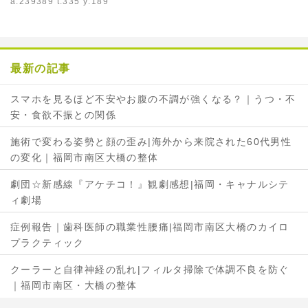
a:239389 t:335 y:189
最新の記事
スマホを見るほど不安やお腹の不調が強くなる？｜うつ・不
安・食欲不振との関係
施術で変わる姿勢と顔の歪み|海外から来院された60代男性
の変化｜福岡市南区大橋の整体
劇団☆新感線『アケチコ！』観劇感想|福岡・キャナルシテ
ィ劇場
症例報告｜歯科医師の職業性腰痛|福岡市南区大橋のカイロ
プラクティック
クーラーと自律神経の乱れ|フィルタ掃除で体調不良を防ぐ
｜福岡市南区・大橋の整体