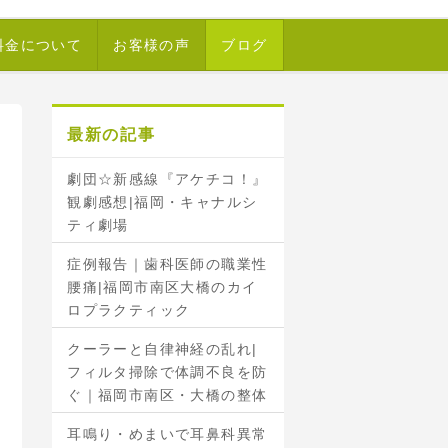
料金について
お客様の声
ブログ
最新の記事
劇団☆新感線『アケチコ！』
観劇感想|福岡・キャナルシ
ティ劇場
症例報告｜歯科医師の職業性
腰痛|福岡市南区大橋のカイ
ロプラクティック
クーラーと自律神経の乱れ|
フィルタ掃除で体調不良を防
ぐ｜福岡市南区・大橋の整体
耳鳴り・めまいで耳鼻科異常