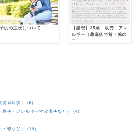
2021.02.06
2021.02.01
子供の症状について
【感想】35歳 販売 アレ
ルギー（蕁麻疹で首・腕の
痒み）
管系症状） (6)
鼻炎・アレルギー性皮膚炎など） (4)
鬱など） (15)