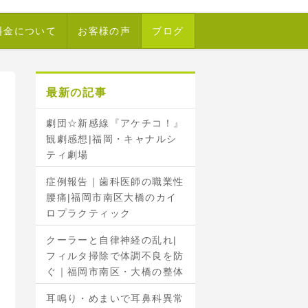
料金について
お客様の声
ブログ
最新の記事
劇団☆新感線『アケチコ！』
観劇感想|福岡・キャナルシ
ティ劇場
症例報告｜歯科医師の職業性
腰痛|福岡市南区大橋のカイ
ロプラクティック
クーラーと自律神経の乱れ|
フィルタ掃除で体調不良を防
ぐ｜福岡市南区・大橋の整体
耳鳴り・めまいで耳鼻科異常