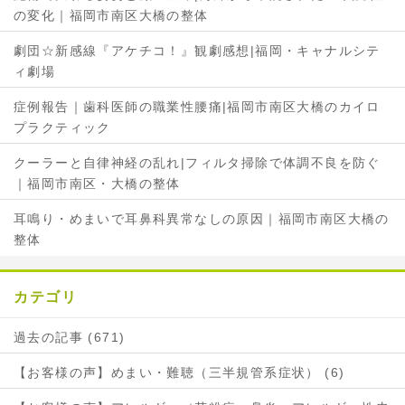
の変化｜福岡市南区大橋の整体
劇団☆新感線『アケチコ！』観劇感想|福岡・キャナルシテ
ィ劇場
症例報告｜歯科医師の職業性腰痛|福岡市南区大橋のカイロ
プラクティック
クーラーと自律神経の乱れ|フィルタ掃除で体調不良を防ぐ
｜福岡市南区・大橋の整体
耳鳴り・めまいで耳鼻科異常なしの原因｜福岡市南区大橋の
整体
カテゴリ
過去の記事 (671)
【お客様の声】めまい・難聴（三半規管系症状） (6)