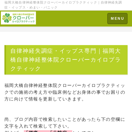
福岡大橋自律神経整体院クローバーカイロプラクティック｜自律神経失調
症・イップス・めまい・パニック
Toggle
MENU
navigation
自律神経失調症・イップス専門｜福岡大
橋自律神経整体院クローバーカイロプラ
クティック
福岡大橋自律神経整体院クローバーカイロプラクティッ
クでの施術の考え方や臨床例などお身体の事でお困りの
方に向けて情報を更新していきます。
尚、ブログ内容で検索したいことがあったら下の空欄に
文字を入れて検索して下さい。