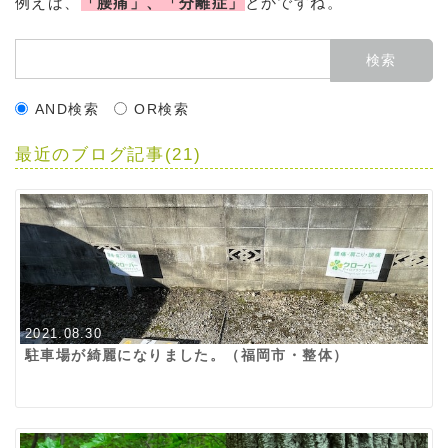
例えば、
「腰痛」、「分離症」
とかですね。
AND検索
OR検索
最近のブログ記事(21)
2021.08.30
駐車場が綺麗になりました。（福岡市・整体）