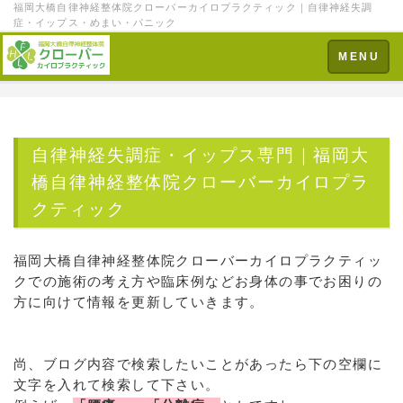
福岡大橋自律神経整体院クローバーカイロプラクティック｜自律神経失調
症・イップス・めまい・パニック
Toggle
MENU
navigation
自律神経失調症・イップス専門｜福岡大
橋自律神経整体院クローバーカイロプラ
クティック
福岡大橋自律神経整体院クローバーカイロプラクティッ
クでの施術の考え方や臨床例などお身体の事でお困りの
方に向けて情報を更新していきます。
尚、ブログ内容で検索したいことがあったら下の空欄に
文字を入れて検索して下さい。