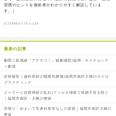
習慣のヒントを施術者がわかりやすく解説していま
す。）
a:238943 t:78 y:134
最新の記事
劇団☆新感線『アケチコ！』観劇感想|福岡・キャナルシテ
ィ劇場
症例報告｜歯科医師の職業性腰痛|福岡市南区大橋のカイロ
プラクティック
クーラーと自律神経の乱れ|フィルタ掃除で体調不良を防ぐ
｜福岡市南区・大橋の整体
耳鳴り・めまいで耳鼻科異常なしの原因｜福岡市南区大橋の
整体