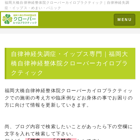
福岡大橋自律神経整体院クローバーカイロプラクティック｜自律神経失調
症・イップス・めまい・パニック
Toggle
MENU
navigation
自律神経失調症・イップス専門｜福岡大
橋自律神経整体院クローバーカイロプラ
クティック
福岡大橋自律神経整体院クローバーカイロプラクティッ
クでの施術の考え方や臨床例などお身体の事でお困りの
方に向けて情報を更新していきます。
尚、ブログ内容で検索したいことがあったら下の空欄に
文字を入れて検索して下さい。