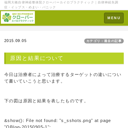
福岡大橋自律神経整体院クローバーカイロプラクティック｜自律神経失調
症・イップス・めまい・パニック
Toggle
MENU
navigation
2015.09.05
カテゴリ：過去の記事
原因と結果について
今日は治療者によって治療するターゲットの違いについ
て書いていこうと思います。
下の図は原因と結果を表したものです。
&show(): File not found: "s_sshots.png" at page
"QBlog-20150905-1";