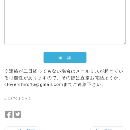
※連絡が二日経ってもない場合はメールミスが起きてい
る可能性がありますので、その際は直接お電話頂くか、
cloverchiro46@gmail.comまでご連絡下さい。
a:1870 t:2 y:1
F
T
a
w
c
i