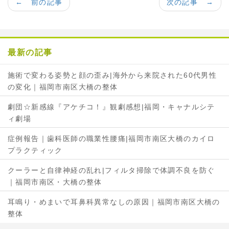
← 前の記事
次の記事 →
e
t
b
t
o
e
o
r
最新の記事
k
で
で
シ
施術で変わる姿勢と顔の歪み|海外から来院された60代男性
シ
ェ
の変化｜福岡市南区大橋の整体
ェ
ア
ア
劇団☆新感線『アケチコ！』観劇感想|福岡・キャナルシテ
ィ劇場
症例報告｜歯科医師の職業性腰痛|福岡市南区大橋のカイロ
プラクティック
クーラーと自律神経の乱れ|フィルタ掃除で体調不良を防ぐ
｜福岡市南区・大橋の整体
耳鳴り・めまいで耳鼻科異常なしの原因｜福岡市南区大橋の
整体